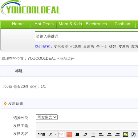
Home
Hot Deals
Mom & Kids
Electronics
Fashion
热门搜索：
变形金刚
七龙珠
泰迪熊
圣斗士
娃娃
皮皮熊
魔
您现在的位置：
YOUCOOLDEAL
>
商品点评
标题
共0条 每页20条 页次：1/1
发新话题
选择分类
发贴主题
发贴内容