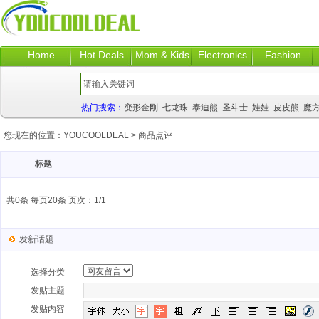
Home
Hot Deals
Mom & Kids
Electronics
Fashion
热门搜索：
变形金刚
七龙珠
泰迪熊
圣斗士
娃娃
皮皮熊
魔
您现在的位置：
YOUCOOLDEAL
>
商品点评
标题
共0条 每页20条 页次：1/1
发新话题
选择分类
发贴主题
发贴内容