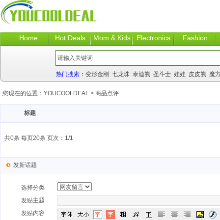
Home
Hot Deals
Mom & Kids
Electronics
Fashion
热门搜索：
变形金刚
七龙珠
泰迪熊
圣斗士
娃娃
皮皮熊
魔
您现在的位置：
YOUCOOLDEAL
>
商品点评
标题
共0条 每页20条 页次：1/1
发新话题
选择分类
发贴主题
发贴内容