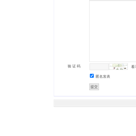
验 证 码
看
匿名发表