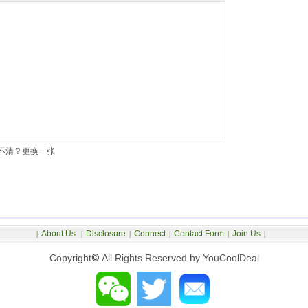
不清？更换一张
About Us
Disclosure
Connect
Contact Form
Join Us
|
|
|
|
|
|
Copyright
©
All Rights Reserved by YouCoolDeal