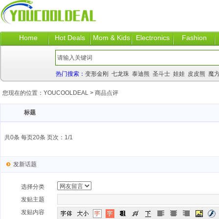
Home
Hot Deals
Mom & Kids
Electronics
Fashion
热门搜索：
变形金刚
七龙珠
泰迪熊
圣斗士
娃娃
皮皮熊
魔
您现在的位置：
YOUCOOLDEAL
>
商品点评
标题
共0条 每页20条 页次：1/1
发新话题
选择分类
发贴主题
发贴内容