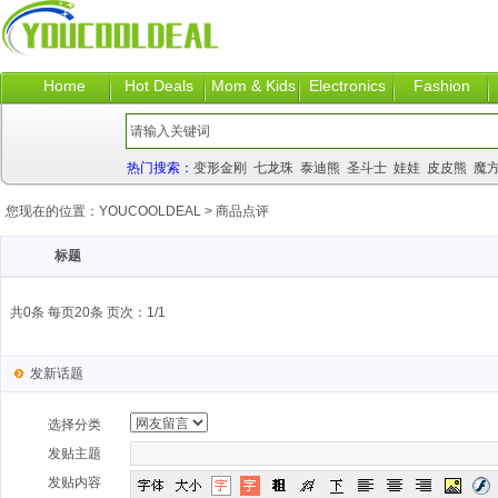
Home
Hot Deals
Mom & Kids
Electronics
Fashion
热门搜索：
变形金刚
七龙珠
泰迪熊
圣斗士
娃娃
皮皮熊
魔
您现在的位置：
YOUCOOLDEAL
>
商品点评
标题
共0条 每页20条 页次：1/1
发新话题
选择分类
发贴主题
发贴内容