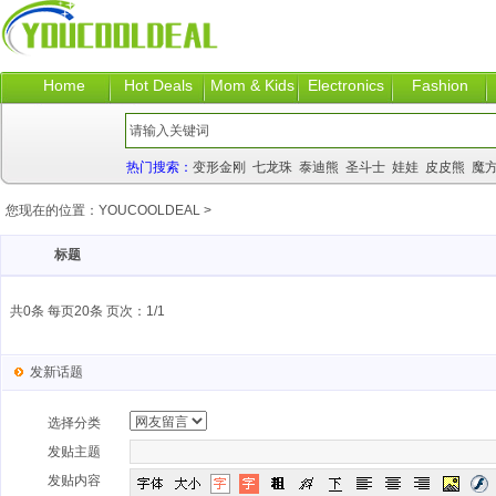
Home
Hot Deals
Mom & Kids
Electronics
Fashion
热门搜索：
变形金刚
七龙珠
泰迪熊
圣斗士
娃娃
皮皮熊
魔
您现在的位置：
YOUCOOLDEAL
>
标题
共0条 每页20条 页次：1/1
发新话题
选择分类
发贴主题
发贴内容