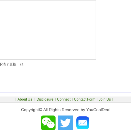
不清？更换一张
About Us
Disclosure
Connect
Contact Form
Join Us
|
|
|
|
|
|
Copyright
©
All Rights Reserved by YouCoolDeal