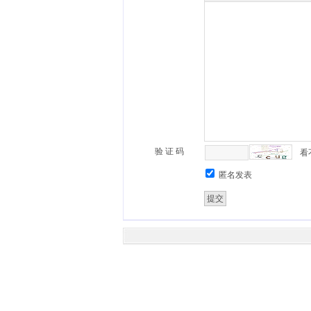
验 证 码
看
匿名发表