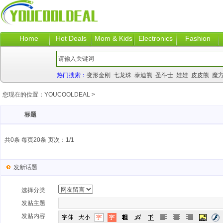
Home
Hot Deals
Mom & Kids
Electronics
Fashion
热门搜索：
变形金刚
七龙珠
泰迪熊
圣斗士
娃娃
皮皮熊
魔
您现在的位置：
YOUCOOLDEAL
>
标题
共0条 每页20条 页次：1/1
发新话题
选择分类
发贴主题
发贴内容