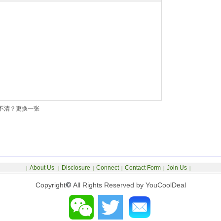
不清？更换一张
About Us
Disclosure
Connect
Contact Form
Join Us
|
|
|
|
|
|
Copyright
©
All Rights Reserved by YouCoolDeal