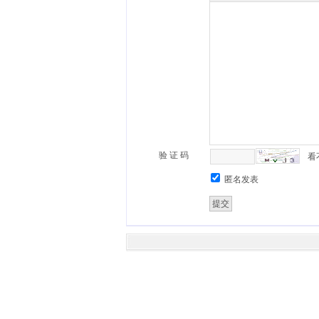
验 证 码
看
匿名发表