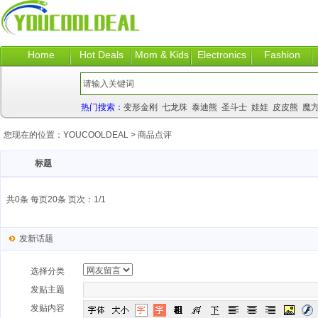
Home
Hot Deals
Mom & Kids
Electronics
Fashion
热门搜索：
变形金刚
七龙珠
泰迪熊
圣斗士
娃娃
皮皮熊
魔
您现在的位置：
YOUCOOLDEAL
>
商品点评
标题
共0条 每页20条 页次：1/1
发新话题
选择分类
发贴主题
发贴内容