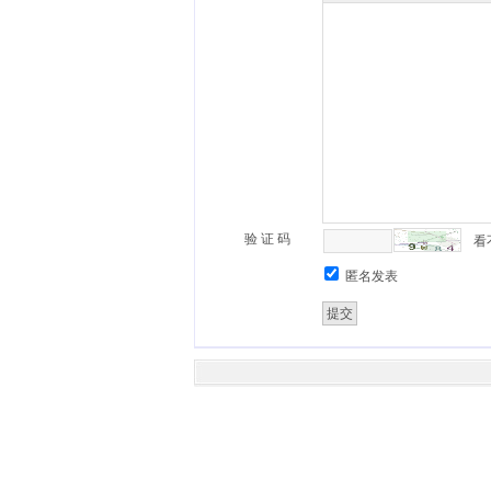
验 证 码
看
匿名发表