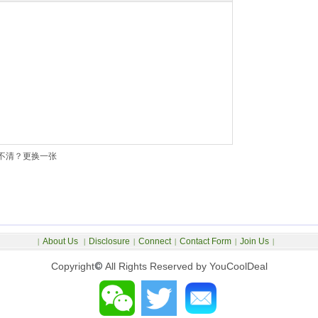
不清？更换一张
About Us
Disclosure
Connect
Contact Form
Join Us
|
|
|
|
|
|
Copyright
©
All Rights Reserved by YouCoolDeal