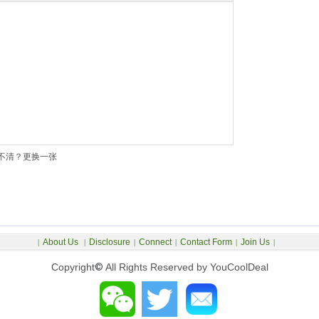
不清？更换一张
About Us
Disclosure
Connect
Contact Form
Join Us
|
|
|
|
|
|
Copyright
©
All Rights Reserved by YouCoolDeal