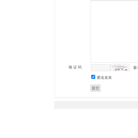
验 证 码
看
匿名发表