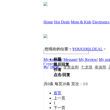
Home
Hot Deals
Mom & Kids
Electronics
您现在的位置：
YOUCOOLDEAL
>
标题
My favorite
|
Message
|
My Review
|
My poi
Center
|
最后回复
热门搜索：
变形金刚
七龙珠
泰迪熊
作者
点击/回复
共0条 每页20条 页次：1/1
首页
上一页
1
下一页