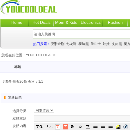
Home
Hot Deals
Mom & Kids
Electronics
Fashion
热门搜索：
变形金刚
七龙珠
泰迪熊
圣斗士
娃娃
皮皮熊
魔
您现在的位置：
YOUCOOLDEAL
>
标题
共0条 每页20条 页次：1/1
发新话题
选择分类
发贴主题
发贴内容