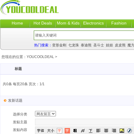
Home
Hot Deals
Mom & Kids
Electronics
Fashion
热门搜索：
变形金刚
七龙珠
泰迪熊
圣斗士
娃娃
皮皮熊
魔
您现在的位置：
YOUCOOLDEAL
>
标题
共0条 每页20条 页次：1/1
发新话题
选择分类
发贴主题
发贴内容