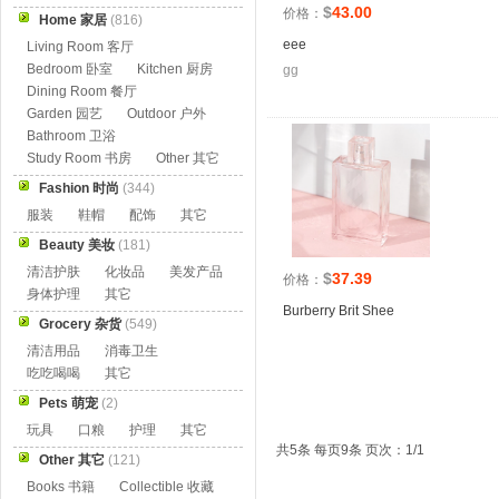
$
43.00
价格：
Home 家居
(816)
eee
Living Room 客厅
Bedroom 卧室
Kitchen 厨房
gg
Dining Room 餐厅
Garden 园艺
Outdoor 户外
Bathroom 卫浴
Study Room 书房
Other 其它
Fashion 时尚
(344)
服装
鞋帽
配饰
其它
Beauty 美妆
(181)
清洁护肤
化妆品
美发产品
$
37.39
价格：
身体护理
其它
Burberry Brit Shee
Grocery 杂货
(549)
清洁用品
消毒卫生
吃吃喝喝
其它
Pets 萌宠
(2)
玩具
口粮
护理
其它
共5条 每页9条 页次：1/1
Other 其它
(121)
Books 书籍
Collectible 收藏