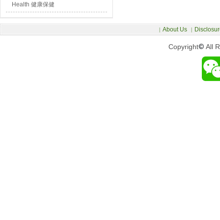
Health 健康保健
About Us
Disclosur
|
|
Copyright
©
All 