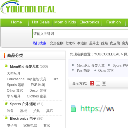
Home
Hot Deals
Mom & Kids
Electronics
Fashion
热门搜索：
变形金刚
七龙珠
泰迪熊
圣斗士
娃娃
皮皮熊
魔
您现在的位置：
YOUCOOLDEAL
>
网
商品分类
Mom/Kid 母婴儿童
Sports 
Mom/Kid 母婴儿童
(500)
Pets 萌宠
Other 其它
大型玩具
Educational Toy 益智玩具
DIY
显示方式:
Sports 运动
F&B 吃喝
Other 其它
Decor 装饰
学习用具
Clothes 童装
Sports 户外/运动
(51)
装备
器械
护具
其它
Electronics 电子
(86)
电子书
家用电器
其它