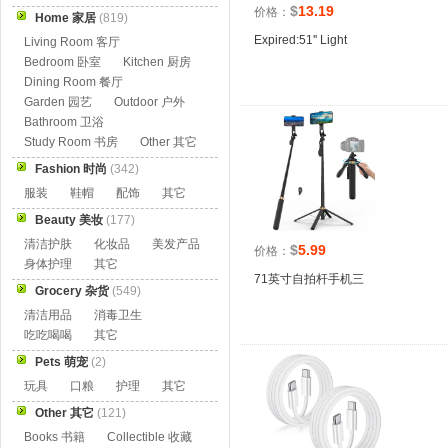
$
13.19
价格：
Home 家居
(819)
Expired:51'' Light
Living Room 客厅
Bedroom 卧室
Kitchen 厨房
Dining Room 餐厅
Garden 园艺
Outdoor 户外
Bathroom 卫浴
Study Room 书房
Other 其它
Fashion 时尚
(342)
服装
鞋帽
配饰
其它
Beauty 美妆
(177)
清洁护肤
化妆品
美发产品
$
5.99
价格：
身体护理
其它
71英寸自拍杆手机三
Grocery 杂货
(549)
清洁用品
消毒卫生
吃吃喝喝
其它
Pets 萌宠
(2)
玩具
口粮
护理
其它
Other 其它
(121)
Books 书籍
Collectible 收藏