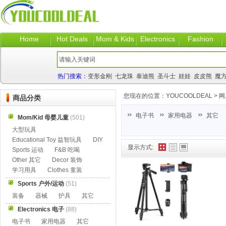
Home
Hot Deals
Mom & Kids
Electronics
Fashion
热门搜索：
变形金刚
七龙珠
泰迪熊
圣斗士
娃娃
皮皮熊
魔
您现在的位置：
YOUCOOLDEAL
>
网
商品分类
电子书
家用电器
其它
Mom/Kid 母婴儿童
(501)
大型玩具
Educational Toy 益智玩具
DIY
显示方式:
Sports 运动
F&B 吃喝
Other 其它
Decor 装饰
学习用具
Clothes 童装
Sports 户外/运动
(51)
装备
器械
护具
其它
Electronics 电子
(88)
电子书
家用电器
其它