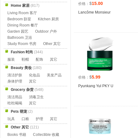
$
15.00
价格：
Home 家居
(817)
Lancôme Monsieur
Living Room 客厅
Bedroom 卧室
Kitchen 厨房
Dining Room 餐厅
Garden 园艺
Outdoor 户外
Bathroom 卫浴
Study Room 书房
Other 其它
Fashion 时尚
(344)
服装
鞋帽
配饰
其它
Beauty 美妆
(180)
清洁护肤
化妆品
美发产品
$
5.99
价格：
身体护理
其它
Pyunkang Yul PKY U
Grocery 杂货
(548)
清洁用品
消毒卫生
吃吃喝喝
其它
Pets 萌宠
(2)
玩具
口粮
护理
其它
Other 其它
(121)
Books 书籍
Collectible 收藏