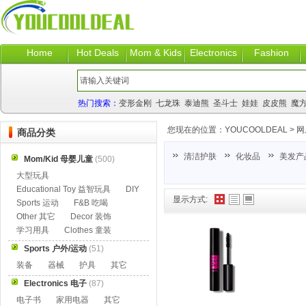
Home
Hot Deals
Mom & Kids
Electronics
Fashion
热门搜索：
变形金刚
七龙珠
泰迪熊
圣斗士
娃娃
皮皮熊
魔
您现在的位置：
YOUCOOLDEAL
>
网
商品分类
清洁护肤
化妆品
美发产
Mom/Kid 母婴儿童
(500)
大型玩具
Educational Toy 益智玩具
DIY
显示方式:
Sports 运动
F&B 吃喝
Other 其它
Decor 装饰
学习用具
Clothes 童装
Sports 户外/运动
(51)
装备
器械
护具
其它
Electronics 电子
(87)
电子书
家用电器
其它