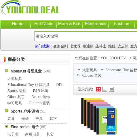
Home
Hot Deals
Mom & Kids
Electronics
Fashion
热门搜索：
变形金刚
七龙珠
泰迪熊
圣斗士
娃娃
皮皮熊
魔
您现在的位置：
YOUCOOLDEAL
>
网
商品分类
大型玩具
Educational Toy 
Mom/Kid 母婴儿童
(500)
Clothes 童装
大型玩具
Educational Toy 益智玩具
DIY
显示方式:
Sports 运动
F&B 吃喝
Other 其它
Decor 装饰
学习用具
Clothes 童装
Sports 户外/运动
(51)
装备
器械
护具
其它
Electronics 电子
(86)
电子书
家用电器
其它