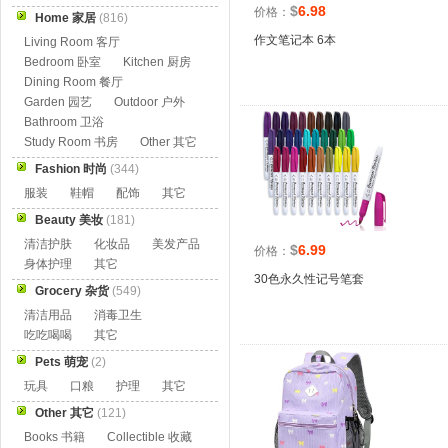
$
6.98
价格：
Home 家居
(816)
作文笔记本 6本
Living Room 客厅
Bedroom 卧室
Kitchen 厨房
Dining Room 餐厅
Garden 园艺
Outdoor 户外
Bathroom 卫浴
Study Room 书房
Other 其它
Fashion 时尚
(344)
服装
鞋帽
配饰
其它
Beauty 美妆
(181)
清洁护肤
化妆品
美发产品
$
6.99
价格：
身体护理
其它
30色永久性记号笔套
Grocery 杂货
(549)
清洁用品
消毒卫生
吃吃喝喝
其它
Pets 萌宠
(2)
玩具
口粮
护理
其它
Other 其它
(121)
Books 书籍
Collectible 收藏