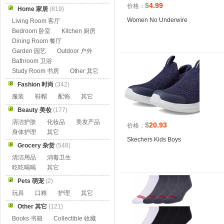
$
4.99
价格：
Home 家居
(819)
Women No Underwire
Living Room 客厅
Bedroom 卧室
Kitchen 厨房
Dining Room 餐厅
Garden 园艺
Outdoor 户外
Bathroom 卫浴
Study Room 书房
Other 其它
Fashion 时尚
(342)
服装
鞋帽
配饰
其它
Beauty 美妆
(177)
清洁护肤
化妆品
美发产品
$
20.93
价格：
身体护理
其它
Skechers Kids Boys
Grocery 杂货
(548)
清洁用品
消毒卫生
吃吃喝喝
其它
Pets 萌宠
(2)
玩具
口粮
护理
其它
Other 其它
(121)
Books 书籍
Collectible 收藏