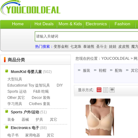
Home
Hot Deals
Mom & Kids
Electronics
Fashion
热门搜索：
变形金刚
七龙珠
泰迪熊
圣斗士
娃娃
皮皮熊
魔
您现在的位置：
YOUCOOLDEAL
>
网
商品分类
服装
鞋帽
配饰
其
Mom/Kid 母婴儿童
(502)
大型玩具
Educational Toy 益智玩具
DIY
显示方式:
Sports 运动
F&B 吃喝
Other 其它
Decor 装饰
学习用具
Clothes 童装
Sports 户外/运动
(51)
装备
器械
护具
其它
Electronics 电子
(88)
电子书
家用电器
其它