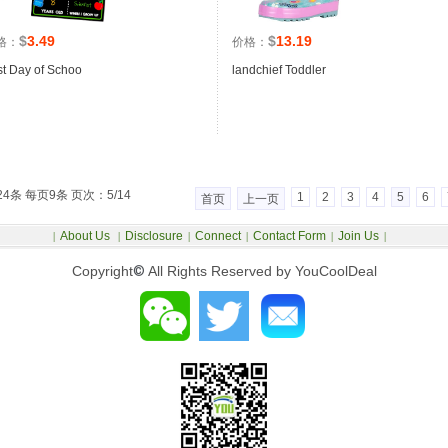
$
3.49
$
13.19
格：
价格：
st Day of Schoo
landchief Toddler
24条 每页9条 页次：5/14
1
2
3
4
5
6
首页
上一页
About Us
Disclosure
Connect
Contact Form
Join Us
|
|
|
|
|
|
Copyright
©
All Rights Reserved by YouCoolDeal