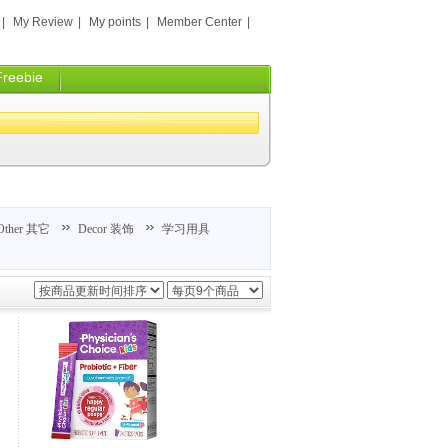
|
My Review
|
My points
|
Member Center
|
Freebie
Other 其它
Decor 装饰
学习用具