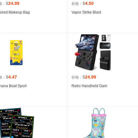
$
24.99
$
4.50
格：
价格：
pired:Makeup Bag
Vapor Strike Blast
$
4.47
$
24.99
格：
价格：
nana Boat Sport
Retro Handheld Gam