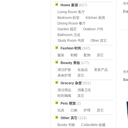
价
Home 家居
(817)
Ex
Living Room 客厅
Bedroom 卧室
Kitchen 厨房
Dining Room 餐厅
Garden 园艺
Outdoor 户外
Bathroom 卫浴
Study Room 书房
Other 其它
Fashion 时尚
(342)
服装
鞋帽
配饰
其它
Beauty 美妆
(177)
清洁护肤
化妆品
美发产品
价
身体护理
其它
Ba
Grocery 杂货
(551)
清洁用品
消毒卫生
吃吃喝喝
其它
Pets 萌宠
(2)
玩具
口粮
护理
其它
Other 其它
(122)
Books 书籍
Collectible 收藏