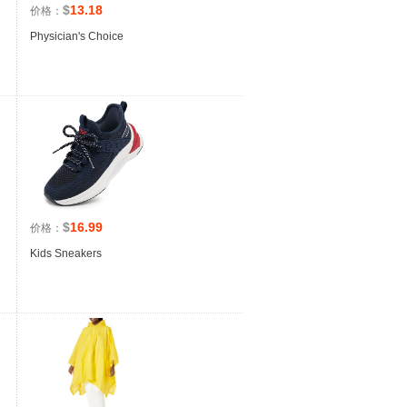
$
13.18
价格：
Physician's Choice
$
16.99
价格：
Kids Sneakers