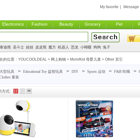
My favorite
|
Message
Electronics
Fashion
Beauty
Grocery
Pet
泰迪熊
圣斗士
娃娃
皮皮熊
魔方
机器人
恐龙
小蝴蝶
狗狗
兔子
在的位置：
YOUCOOLDEAL
>
网上购物
>
Mom/Kid 母婴儿童
>
Other 其它
大型玩具
Educational Toy 益智玩具
DIY
Sports 运动
F&B 吃喝
Clothes 童装
示方式: