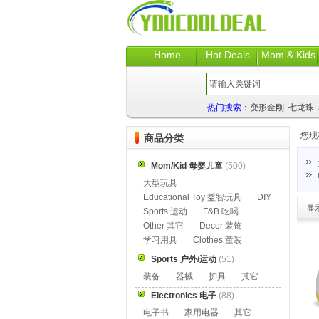
Home
Hot Deals
Mom & Kids
热门搜索：
变形金刚
七龙珠
您现
商品分类
Mom/Kid 母婴儿童
(500)
大型玩具
Educational Toy 益智玩具
DIY
显
Sports 运动
F&B 吃喝
Other 其它
Decor 装饰
学习用具
Clothes 童装
Sports 户外/运动
(51)
装备
器械
护具
其它
Electronics 电子
(88)
电子书
家用电器
其它