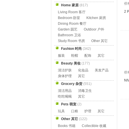
价
Home 家居
(817)
2 
Living Room 客厅
Bedroom 卧室
Kitchen 厨房
Dining Room 餐厅
Garden 园艺
Outdoor 户外
Bathroom 卫浴
Study Room 书房
Other 其它
Fashion 时尚
(342)
服装
鞋帽
配饰
其它
Beauty 美妆
(177)
清洁护肤
化妆品
美发产品
价
身体护理
其它
NI
Grocery 杂货
(551)
清洁用品
消毒卫生
吃吃喝喝
其它
Pets 萌宠
(2)
玩具
口粮
护理
其它
Other 其它
(122)
Books 书籍
Collectible 收藏