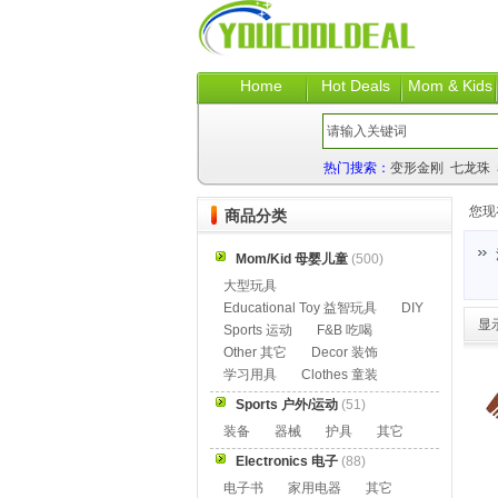
Home
Hot Deals
Mom & Kids
热门搜索：
变形金刚
七龙珠
您现
商品分类
Mom/Kid 母婴儿童
(500)
大型玩具
Educational Toy 益智玩具
DIY
显
Sports 运动
F&B 吃喝
Other 其它
Decor 装饰
学习用具
Clothes 童装
Sports 户外/运动
(51)
装备
器械
护具
其它
Electronics 电子
(88)
电子书
家用电器
其它