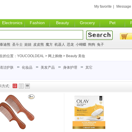
My favorite
|
Message
Electronics
Fashion
Beauty
Grocery
Pet
泰迪熊
圣斗士
娃娃
皮皮熊
魔方
机器人
恐龙
小蝴蝶
狗狗
兔子
在的位置：
YOUCOOLDEAL
>
网上购物
>
Beauty 美妆
清洁护肤
化妆品
美发产品
身体护理
其它
示方式: