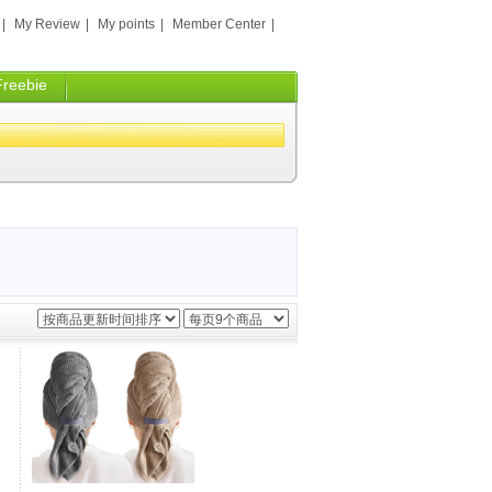
|
My Review
|
My points
|
Member Center
|
Freebie