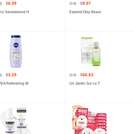
$
6.99
$
9.97
格：
价格：
Pcs Sandalwood H
Expired:Olay Beaut
$
3.29
$
66.63
格：
价格：
VEA Refreshing W
Un Jardin Sur Le T