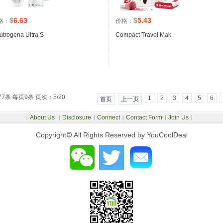
$
6.63
$
5.43
格：
价格：
utrogena Ultra S
Compact Travel Mak
77条 每页9条 页次：5/20
1
2
3
4
5
6
首页
上一页
About Us
Disclosure
Connect
Contact Form
Join Us
|
|
|
|
|
|
Copyright
©
All Rights Reserved by YouCoolDeal