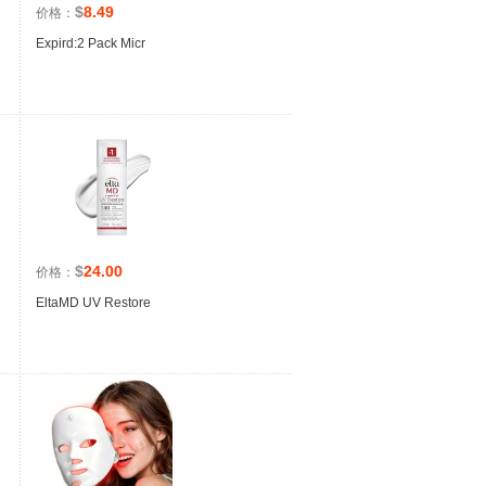
$
8.49
价格：
Expird:2 Pack Micr
$
24.00
价格：
EltaMD UV Restore