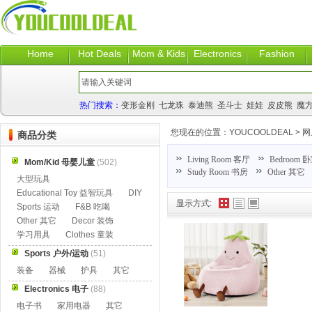
Home
Hot Deals
Mom & Kids
Electronics
Fashion
热门搜索：
变形金刚
七龙珠
泰迪熊
圣斗士
娃娃
皮皮熊
魔
您现在的位置：
YOUCOOLDEAL
>
网
商品分类
Living Room 客厅
Bedroom 
Mom/Kid 母婴儿童
(502)
Study Room 书房
Other 其它
大型玩具
Educational Toy 益智玩具
DIY
显示方式:
Sports 运动
F&B 吃喝
Other 其它
Decor 装饰
学习用具
Clothes 童装
Sports 户外/运动
(51)
装备
器械
护具
其它
Electronics 电子
(88)
电子书
家用电器
其它