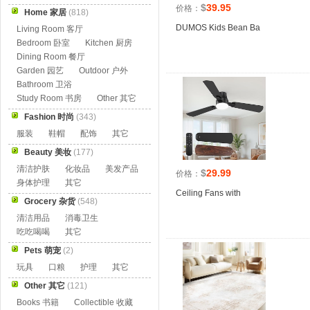
$
39.95
价格：
Home 家居
(818)
DUMOS Kids Bean Ba
Living Room 客厅
Bedroom 卧室
Kitchen 厨房
Dining Room 餐厅
Garden 园艺
Outdoor 户外
Bathroom 卫浴
Study Room 书房
Other 其它
Fashion 时尚
(343)
服装
鞋帽
配饰
其它
Beauty 美妆
(177)
清洁护肤
化妆品
美发产品
$
29.99
价格：
身体护理
其它
Ceiling Fans with
Grocery 杂货
(548)
清洁用品
消毒卫生
吃吃喝喝
其它
Pets 萌宠
(2)
玩具
口粮
护理
其它
Other 其它
(121)
Books 书籍
Collectible 收藏