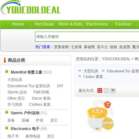
Home
Hot Deals
Mom & Kids
Electronics
Fashion
热门搜索：
变形金刚
七龙珠
泰迪熊
圣斗士
娃娃
皮皮熊
魔
您现在的位置：
YOUCOOLDEAL
>
网
商品分类
大型玩具
Educational Toy 
Mom/Kid 母婴儿童
(502)
Clothes 童装
大型玩具
Educational Toy 益智玩具
DIY
显示方式:
Sports 运动
F&B 吃喝
Other 其它
Decor 装饰
学习用具
Clothes 童装
Sports 户外/运动
(51)
装备
器械
护具
其它
Electronics 电子
(88)
电子书
家用电器
其它