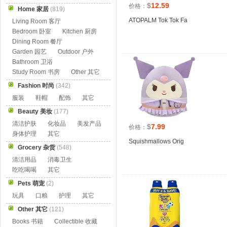
$
12.59
价格：
Home 家居
(819)
ATOPALM Tok Tok Fa
Living Room 客厅
Bedroom 卧室
Kitchen 厨房
Dining Room 餐厅
Garden 园艺
Outdoor 户外
Bathroom 卫浴
Study Room 书房
Other 其它
Fashion 时尚
(342)
服装
鞋帽
配饰
其它
Beauty 美妆
(177)
清洁护肤
化妆品
美发产品
$
7.99
价格：
身体护理
其它
Squishmallows Orig
Grocery 杂货
(548)
清洁用品
消毒卫生
吃吃喝喝
其它
Pets 萌宠
(2)
玩具
口粮
护理
其它
Other 其它
(121)
Books 书籍
Collectible 收藏