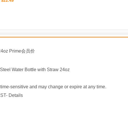
$22.49
：
4oz Prime会员价
Steel Water Bottle with Straw 24oz
ime-sensitive and may change or expire at any time.
ST- Details