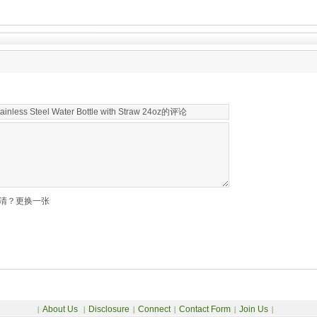
清？更换一张
About Us
Disclosure
Connect
Contact Form
Join Us
|
|
|
|
|
|