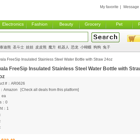
My favorite
|
Message
Electronics
Fashion
Beauty
Grocery
Pet
泰迪熊
圣斗士
娃娃
皮皮熊
魔方
机器人
恐龙
小蝴蝶
狗狗
兔子
la FreeSip Insulated Stainless Steel Water Bottle with Straw 24oz
ala FreeSip Insulated Stainless Steel Water Bottle with Str
oz
uct #：AR0626
m：Amazon
[
Check all deals from this platform]
：ea
ts：0
ht：1
：
：
：