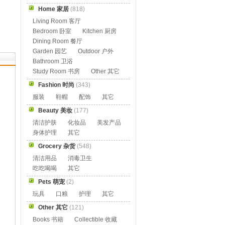
Home 家居
(818)
Living Room 客厅
Bedroom 卧室
Kitchen 厨房
Dining Room 餐厅
Garden 园艺
Outdoor 户外
Bathroom 卫浴
Study Room 书房
Other 其它
Fashion 时尚
(343)
服装
鞋帽
配饰
其它
Beauty 美妆
(177)
清洁护肤
化妆品
美发产品
身体护理
其它
Grocery 杂货
(548)
清洁用品
消毒卫生
吃吃喝喝
其它
Pets 萌宠
(2)
玩具
口粮
护理
其它
Other 其它
(121)
Books 书籍
Collectible 收藏