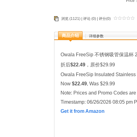
Price
浏览 (1121) |
评论
(0) | 评分(0)
商品介绍
详细参数
Owala FreeSip 不锈钢吸管保温杯 2
折后
$22.49
，原价$29.99
Owala FreeSip Insulated Stainless 
Now
$22.49
, Was $29.99
Note: Prices and Promo Codes are t
Timestamp: 06/26/2026 08:05 pm P
Get it from Amazon