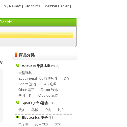
|
My Review
|
My points
|
Member Center
|
Freebie
商品分类
aw
Mom/Kid 母婴儿童
(502)
大型玩具
Educational Toy 益智玩具
DIY
Sports 运动
F&B 吃喝
Other 其它
Decor 装饰
学习用具
Clothes 童装
Sports 户外/运动
(51)
装备
器械
护具
其它
Electronics 电子
(88)
电子书
家用电器
其它