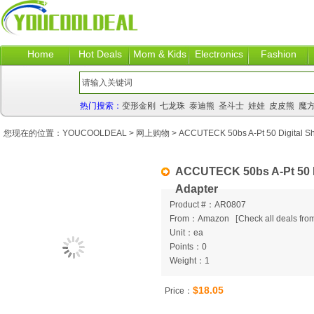
Home
Hot Deals
Mom & Kids
Electronics
Fashion
热门搜索：
变形金刚
七龙珠
泰迪熊
圣斗士
娃娃
皮皮熊
魔
您现在的位置：
YOUCOOLDEAL
>
网上购物
> ACCUTECK 50bs A-Pt 50 Digital Shi
ACCUTECK 50bs A-Pt 50 Di
Adapter
Product #：AR0807
From：Amazon
[
Check all deals from
Unit：ea
Points：0
Weight：1
$18.05
Price：