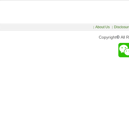
About Us
Disclosur
|
|
Copyright
©
All 