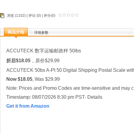
浏览 (1102) |
评论
(0) | 评分(0)
商品介绍
详细参数
ACCUTECK 数字运输邮政秤 50lbs
折后$18.05
，原价$29.99
ACCUTECK 50bs A-Pt 50 Digital Shipping Postal Scale wit
Now $18.05
, Was $29.99
Note: Prices and Promo Codes are time-sensitive and may ch
Timestamp: 08/07/2026 8:30 pm PST- Details
Get it from Amazon