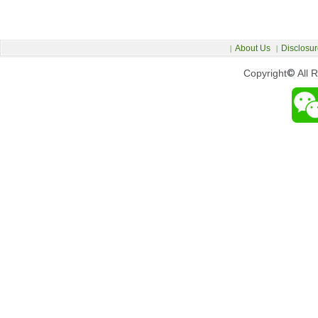
About Us
Disclosur
|
|
Copyright
©
All 