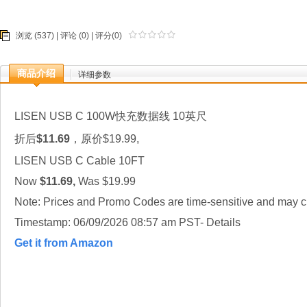
浏览 (537) |
评论
(0) | 评分(0)
商品介绍
详细参数
LISEN USB C 100W快充数据线 10英尺
折后
$11.69
，原价$19.99,
LISEN USB C Cable 10FT
Now
$11.69,
Was $19.99
Note: Prices and Promo Codes are time-sensitive and may ch
Timestamp: 06/09/2026 08:57 am PST- Details
Get it from Amazon