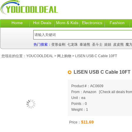
Home
Hot Deals
Mom & Kids
Electronics
Fashion
热门搜索：
变形金刚
七龙珠
泰迪熊
圣斗士
娃娃
皮皮熊
魔
您现在的位置：
YOUCOOLDEAL
>
网上购物
> LISEN USB C Cable 10FT
LISEN USB C Cable 10FT
Product #：AC0609
From：Amazon
[
Check all deals from
Unit：ea
Points：0
Weight：1
$11.69
Price：