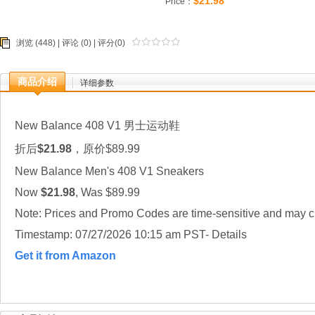
$21.98
Price：
浏览 (448) |
评论
(0) | 评分(0)
商品介绍
详细参数
New Balance 408 V1 男士运动鞋
折后
$21.98
，原价$89.99
New Balance Men's 408 V1 Sneakers
Now
$21.98
, Was $89.99
Note: Prices and Promo Codes are time-sensitive and may ch
Timestamp: 07/27/2026 10:15 am PST- Details
Get it from Amazon