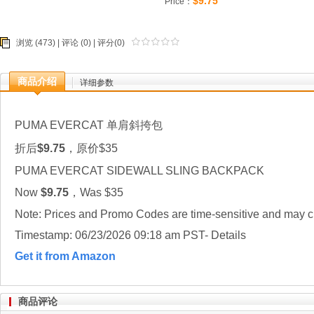
$9.75
Price：
浏览 (473) |
评论
(0) | 评分(0)
商品介绍
详细参数
PUMA EVERCAT 单肩斜挎包
折后
$9.75
，原价$35
PUMA EVERCAT SIDEWALL SLING BACKPACK
Now
$9.75
，Was $35
Note: Prices and Promo Codes are time-sensitive and may ch
Timestamp: 06/23/2026 09:18 am PST- Details
Get it from Amazon
商品评论