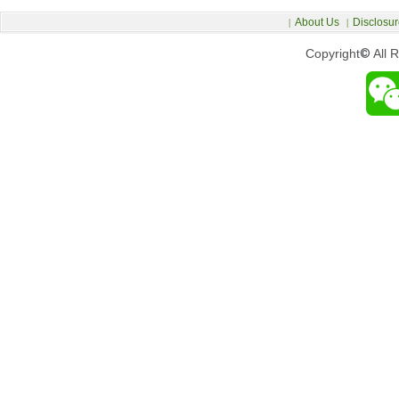
About Us
Disclosur
|
|
Copyright
©
All 