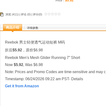
$5.92
Price：
浏览 (411) |
评论
(0) | 评分(0)
商品介绍
详细参数
Reebok 男士轻便透气运动短裤 M码
折后
$5.92
，原价$6.98
Reebok Men's Mesh Glider Running 7” Short
Now
$5.92
, Was $6.98
Note: Prices and Promo Codes are time-sensitive and may ch
Timestamp: 06/24/2026 09:22 am PST- Details
Get it from Amazon