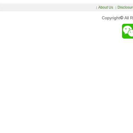
About Us
Disclosur
|
|
Copyright
©
All 