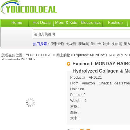
Home
Hot Deals
Mom & Kids
Electronics
Fashion
热门搜索：
变形金刚
七龙珠
泰迪熊
圣斗士
娃娃
皮皮熊
魔
您现在的位置：
YOUCOOLDEAL
>
网上购物
> Expiered: MONDAY HAIRCARE VOL
Macadamia Oil 12fl.oz
Expiered: MONDAY HAI
Hydrolyzed Collagen & Ma
Product #：AR0121
From：Amazon
[
Check all deals from
Unit：ea
Points：0
Weight：1
材质：
颜色：
大小：