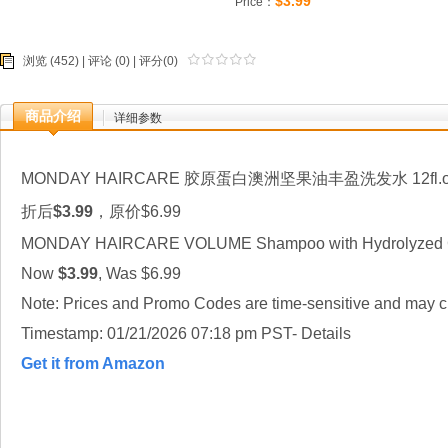
$3.99
Price：
浏览 (452) |
评论
(0) | 评分(0)
商品介绍
详细参数
MONDAY HAIRCARE 胶原蛋白澳洲坚果油丰盈洗发水 12fl.o
折后
$3.99
，原价$6.99
MONDAY HAIRCARE VOLUME Shampoo with Hydrolyzed Col
Now
$3.99
, Was $6.99
Note: Prices and Promo Codes are time-sensitive and may ch
Timestamp: 01/21/2026 07:18 pm PST- Details
Get it from Amazon