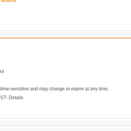
$209.00
：
ra
ime-sensitive and may change or expire at any time.
ST- Details