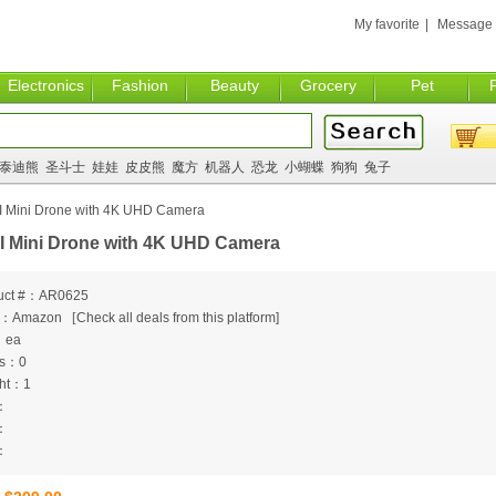
My favorite
|
Message
Electronics
Fashion
Beauty
Grocery
Pet
泰迪熊
圣斗士
娃娃
皮皮熊
魔方
机器人
恐龙
小蝴蝶
狗狗
兔子
I Mini Drone with 4K UHD Camera
I Mini Drone with 4K UHD Camera
uct #：AR0625
m：Amazon
[
Check all deals from this platform]
：ea
ts：0
ht：1
：
：
：