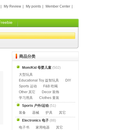
|
My Review
|
My points
|
Member Center
|
Freebie
商品分类
Mom/Kid 母婴儿童
(502)
大型玩具
Educational Toy 益智玩具
DIY
Sports 运动
F&B 吃喝
Other 其它
Decor 装饰
学习用具
Clothes 童装
Sports 户外/运动
(51)
装备
器械
护具
其它
Electronics 电子
(88)
电子书
家用电器
其它