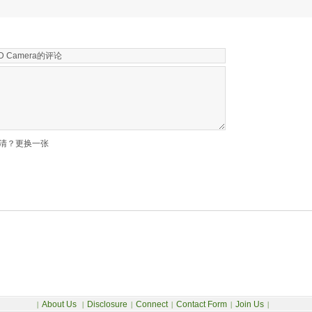
清？更换一张
About Us
Disclosure
Connect
Contact Form
Join Us
|
|
|
|
|
|