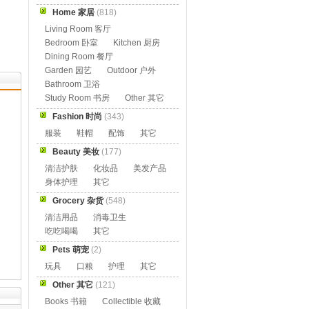
Home 家居
(818)
Living Room 客厅
Bedroom 卧室
Kitchen 厨房
Dining Room 餐厅
Garden 园艺
Outdoor 户外
Bathroom 卫浴
Study Room 书房
Other 其它
Fashion 时尚
(343)
服装
鞋帽
配饰
其它
Beauty 美妆
(177)
清洁护肤
化妆品
美发产品
身体护理
其它
Grocery 杂货
(548)
清洁用品
消毒卫生
吃吃喝喝
其它
Pets 萌宠
(2)
玩具
口粮
护理
其它
Other 其它
(121)
Books 书籍
Collectible 收藏