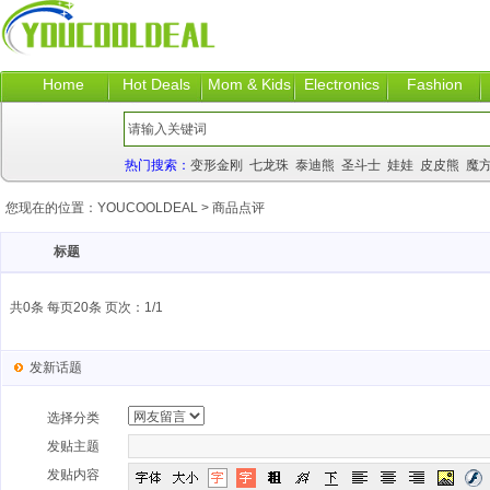
Home
Hot Deals
Mom & Kids
Electronics
Fashion
热门搜索：
变形金刚
七龙珠
泰迪熊
圣斗士
娃娃
皮皮熊
魔
您现在的位置：
YOUCOOLDEAL
>
商品点评
标题
共0条 每页20条 页次：1/1
发新话题
选择分类
发贴主题
发贴内容