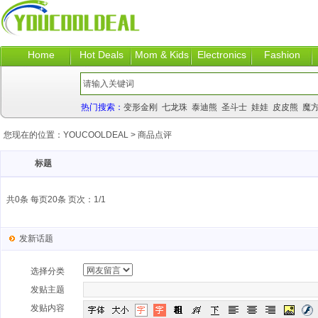
Home
Hot Deals
Mom & Kids
Electronics
Fashion
热门搜索：
变形金刚
七龙珠
泰迪熊
圣斗士
娃娃
皮皮熊
魔
您现在的位置：
YOUCOOLDEAL
>
商品点评
标题
共0条 每页20条 页次：1/1
发新话题
选择分类
发贴主题
发贴内容