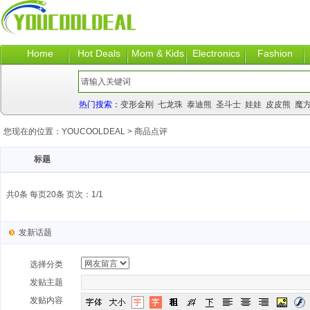
Home
Hot Deals
Mom & Kids
Electronics
Fashion
热门搜索：
变形金刚
七龙珠
泰迪熊
圣斗士
娃娃
皮皮熊
魔
您现在的位置：
YOUCOOLDEAL
>
商品点评
标题
共0条 每页20条 页次：1/1
发新话题
选择分类
发贴主题
发贴内容