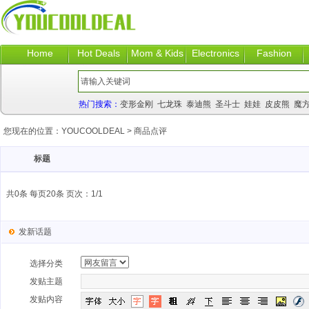
Home
Hot Deals
Mom & Kids
Electronics
Fashion
热门搜索：
变形金刚
七龙珠
泰迪熊
圣斗士
娃娃
皮皮熊
魔
您现在的位置：
YOUCOOLDEAL
>
商品点评
标题
共0条 每页20条 页次：1/1
发新话题
选择分类
发贴主题
发贴内容