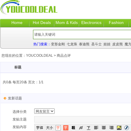
Home
Hot Deals
Mom & Kids
Electronics
Fashion
热门搜索：
变形金刚
七龙珠
泰迪熊
圣斗士
娃娃
皮皮熊
魔
您现在的位置：
YOUCOOLDEAL
>
商品点评
标题
共0条 每页20条 页次：1/1
发新话题
选择分类
发贴主题
发贴内容