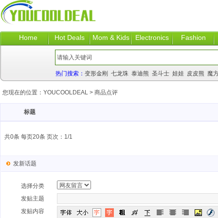
Home
Hot Deals
Mom & Kids
Electronics
Fashion
热门搜索：
变形金刚
七龙珠
泰迪熊
圣斗士
娃娃
皮皮熊
魔
您现在的位置：
YOUCOOLDEAL
>
商品点评
标题
共0条 每页20条 页次：1/1
发新话题
选择分类
发贴主题
发贴内容