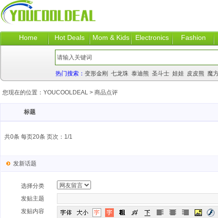
Home
Hot Deals
Mom & Kids
Electronics
Fashion
热门搜索：
变形金刚
七龙珠
泰迪熊
圣斗士
娃娃
皮皮熊
魔
您现在的位置：
YOUCOOLDEAL
>
商品点评
标题
共0条 每页20条 页次：1/1
发新话题
选择分类
发贴主题
发贴内容