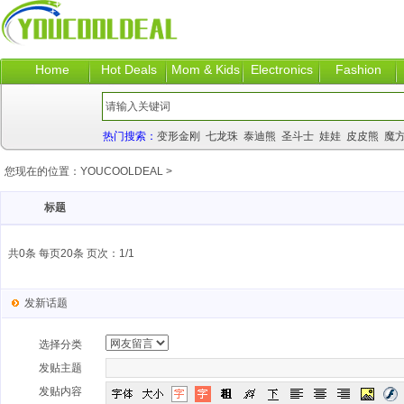
Home
Hot Deals
Mom & Kids
Electronics
Fashion
热门搜索：
变形金刚
七龙珠
泰迪熊
圣斗士
娃娃
皮皮熊
魔
您现在的位置：
YOUCOOLDEAL
>
标题
共0条 每页20条 页次：1/1
发新话题
选择分类
发贴主题
发贴内容