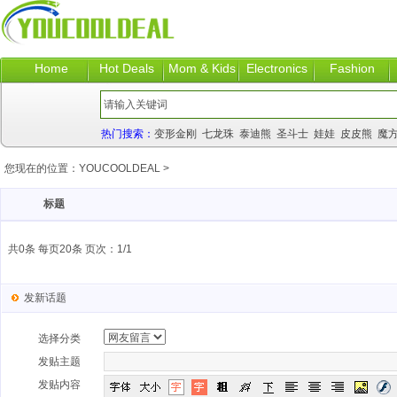
Home
Hot Deals
Mom & Kids
Electronics
Fashion
热门搜索：
变形金刚
七龙珠
泰迪熊
圣斗士
娃娃
皮皮熊
魔
您现在的位置：
YOUCOOLDEAL
>
标题
共0条 每页20条 页次：1/1
发新话题
选择分类
发贴主题
发贴内容