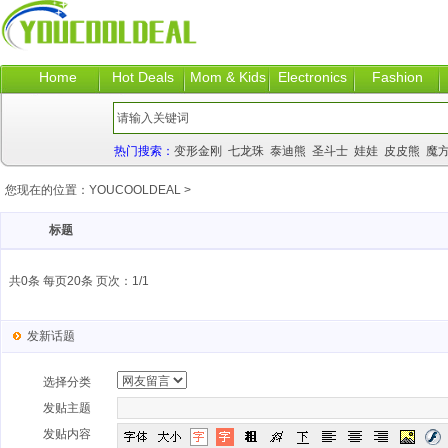
Home
Hot Deals
Mom & Kids
Electronics
Fashion
热门搜索：
变形金刚
七龙珠
泰迪熊
圣斗士
娃娃
皮皮熊
魔
您现在的位置：
YOUCOOLDEAL
>
标题
共0条 每页20条 页次：1/1
发新话题
选择分类
发贴主题
发贴内容