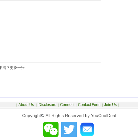
不清？更换一张
About Us
Disclosure
Connect
Contact Form
Join Us
|
|
|
|
|
|
Copyright
©
All Rights Reserved by YouCoolDeal