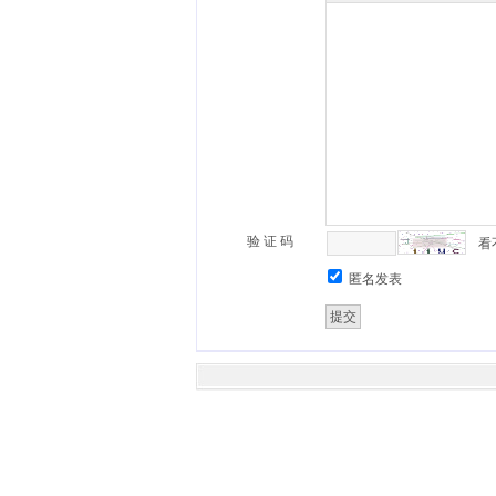
验 证 码
看
匿名发表