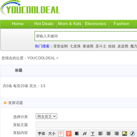
Home
Hot Deals
Mom & Kids
Electronics
Fashion
热门搜索：
变形金刚
七龙珠
泰迪熊
圣斗士
娃娃
皮皮熊
魔
您现在的位置：
YOUCOOLDEAL
>
标题
共0条 每页20条 页次：1/1
发新话题
选择分类
发贴主题
发贴内容