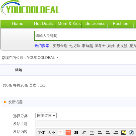
Home
Hot Deals
Mom & Kids
Electronics
Fashion
热门搜索：
变形金刚
七龙珠
泰迪熊
圣斗士
娃娃
皮皮熊
魔
您现在的位置：
YOUCOOLDEAL
>
标题
共0条 每页20条 页次：1/1
发新话题
选择分类
发贴主题
发贴内容