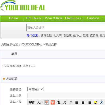
Home
Hot Deals
Mom & Kids
Electronics
Fashion
热门搜索：
变形金刚
七龙珠
泰迪熊
圣斗士
娃娃
皮皮熊
魔
您现在的位置：
YOUCOOLDEAL
>
商品点评
标题
共0条 每页20条 页次：1/1
发新话题
选择分类
发贴主题
发贴内容