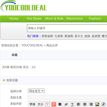
Home
Hot Deals
Mom & Kids
Electronics
Fashion
热门搜索：
变形金刚
七龙珠
泰迪熊
圣斗士
娃娃
皮皮熊
魔
您现在的位置：
YOUCOOLDEAL
>
商品点评
标题
共0条 每页20条 页次：1/1
发新话题
选择分类
发贴主题
发贴内容