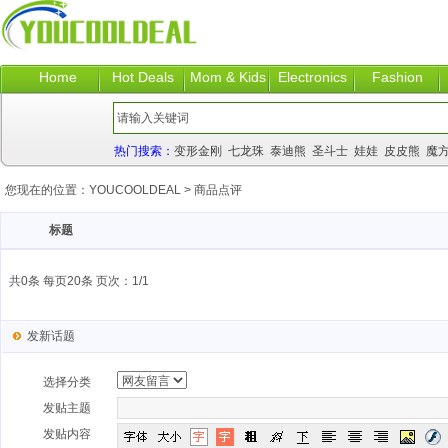
Home
Hot Deals
Mom & Kids
Electronics
Fashion
热门搜索：
变形金刚
七龙珠
泰迪熊
圣斗士
娃娃
皮皮熊
魔
您现在的位置：
YOUCOOLDEAL
>
商品点评
标题
共0条 每页20条 页次：1/1
发新话题
选择分类
发贴主题
发贴内容