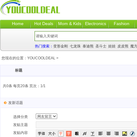
Home
Hot Deals
Mom & Kids
Electronics
Fashion
热门搜索：
变形金刚
七龙珠
泰迪熊
圣斗士
娃娃
皮皮熊
魔
您现在的位置：
YOUCOOLDEAL
>
标题
共0条 每页20条 页次：1/1
发新话题
选择分类
发贴主题
发贴内容